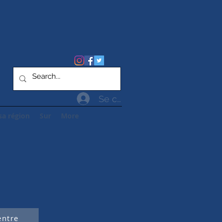
Se connecter
sa région
Sur
More
entre