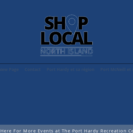
New Page
Contact
Port Hardy et sa région
Port McNeill et 
 Here For More Events at The Port Hardy Recreation C